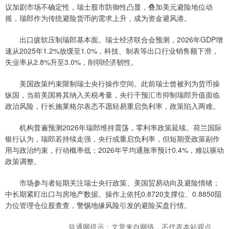
议加剧市场不确定性，瑞士股市防御性凸显，叠加美元避险地位动
摇，瑞郎作为传统避险货币的需求上升，成为资金避风港。
出口疲软压制瑞郎基本面。瑞士经济联合会预测，2026年GDP增
速从2025年1.2%放缓至1.0%，科技、制表等出口行业销售额下滑，
失业率从2.8%升至3.0%，削弱经济韧性。
美国政策约束限制瑞士央行操作空间。此前瑞士曾被列为货币操
纵国，当前美国将其纳入关税考量，央行干预汇市抑制瑞郎升值面临
政治风险，行长施莱格尔表态不愿轻易重启负利率，政策陷入两难。
机构普遍预测2026年瑞郎维持震荡，零利率政策延续。荷兰国际
银行认为，瑞郎若持续走强，央行或重启负利率，但短期受政策副作
用与政治约束，行动概率低；2026年平均通胀率预计0.4%，难以驱动
政策调整。
市场参与者短期关注瑞士央行政策、美国贸易动向及避险情绪；
中长期紧盯出口与房地产数据。操作上依托0.8720支撑位、0.8850阻
力位管理仓位股查查，警惕地缘风险引发的避险买盘行情。
益通网提示：文章来自网络，不代表本站观点。