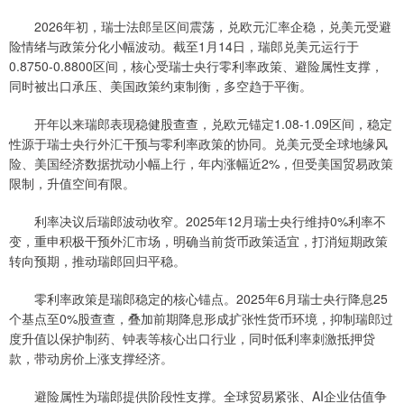
2026年初，瑞士法郎呈区间震荡，兑欧元汇率企稳，兑美元受避
险情绪与政策分化小幅波动。截至1月14日，瑞郎兑美元运行于
0.8750-0.8800区间，核心受瑞士央行零利率政策、避险属性支撑，
同时被出口承压、美国政策约束制衡，多空趋于平衡。
开年以来瑞郎表现稳健股查查，兑欧元锚定1.08-1.09区间，稳定
性源于瑞士央行外汇干预与零利率政策的协同。兑美元受全球地缘风
险、美国经济数据扰动小幅上行，年内涨幅近2%，但受美国贸易政策
限制，升值空间有限。
利率决议后瑞郎波动收窄。2025年12月瑞士央行维持0%利率不
变，重申积极干预外汇市场，明确当前货币政策适宜，打消短期政策
转向预期，推动瑞郎回归平稳。
零利率政策是瑞郎稳定的核心锚点。2025年6月瑞士央行降息25
个基点至0%股查查，叠加前期降息形成扩张性货币环境，抑制瑞郎过
度升值以保护制药、钟表等核心出口行业，同时低利率刺激抵押贷
款，带动房价上涨支撑经济。
避险属性为瑞郎提供阶段性支撑。全球贸易紧张、AI企业估值争