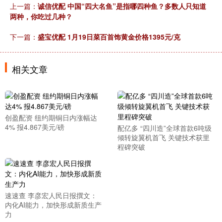
上一篇：
诚信优配 中国“四大名鱼”是指哪四种鱼？多数人只知道
两种，你吃过几种？
下一篇：
盛宝优配 1月19日菜百首饰黄金价格1395元/克
相关文章
创盈配资 纽约期铜日内涨幅达
4% 报4.867美元/磅
配亿多 “四川造”全球首款6吨级
倾转旋翼机首飞 关键技术获里
程碑突破
速速查 李彦宏人民日报撰文：
内化AI能力，加快形成新质生产
力