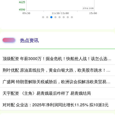
热点资讯
顶级配资 年薪3000万！掘金危机！快船抢人战！该怎么选择？
荆叶优配 原油直线拉升，黄金白银大跌，欧美股市跳水！中东再生变数：美国已拒绝伊朗就结束战争提出的书面方案
广盛网 特朗普解除关税威胁后，欧洲议会拟解冻欧美贸易协定审议，格陵兰总理重申底线
天宇配资 《主角》易青娥最后咋样了 易青娥结局
对对配 众业达：2025年净利润同比增长11.25% 拟10派3元