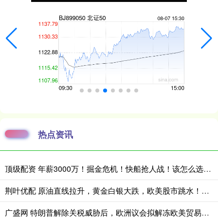
热点资讯
顶级配资 年薪3000万！掘金危机！快船抢人战！该怎么选择？
荆叶优配 原油直线拉升，黄金白银大跌，欧美股市跳水！中东再生变数：美国已拒绝伊朗就结束战争提出的书面方案
广盛网 特朗普解除关税威胁后，欧洲议会拟解冻欧美贸易协定审议，格陵兰总理重申底线