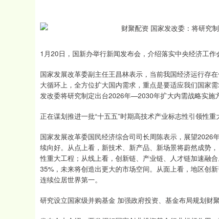
1月20日，国新办举行新闻发布会，介绍落实中央经济工作
国家发展改革委副主任王昌林表示，当前我国经济运行存在
大循环上，全方位扩大国内需求，重点是要适应我们国家需
发改委将研究制定出台2026年—2030年扩大内需战略
正在谋划推进一批“十五五”时期高技术产业标志性引领性重
国家发展改革委国民经济综合司司长周陈表示，展望202
续向好。从点上看，新技术、新产品、新场景将蔚然成势，
性重大工程；从线上看，创新链、产业链、人才链加速融合。
35%，未来将创造出更大的市场空间。从面上看，地区创新
连续位居世界第一。
研究设立国家级并购基金 加强政府投资、基金布局规划财
深证成指
14385.88
.60
0.81%
275.76
1