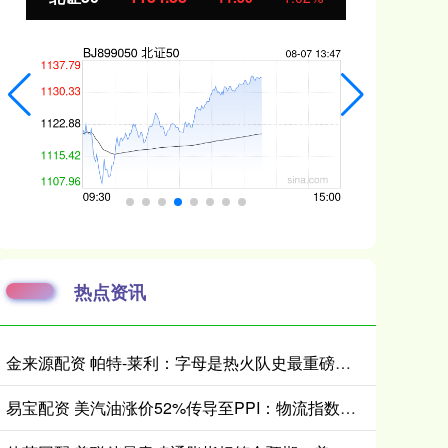
热点资讯
金来源配资 帕特-莱利：字母是热火队史最重磅交易之一；我们冲冠的底气更足了
易宝配资 美汽油涨价52%传导至PPI：物流指数预警生效，暂停燃油税只是止痛药？