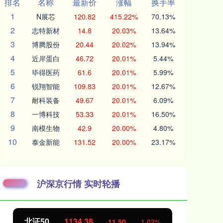
排名
名称
最新价
涨幅
换手率
1
N展芯
120.82
415.22%
70.13%
2
志特新材
14.8
20.03%
13.64%
3
博腾股份
20.44
20.02%
13.94%
4
近岸蛋白
46.72
20.01%
5.44%
5
毕得医药
61.6
20.01%
5.99%
6
锐翔智能
109.83
20.01%
12.67%
7
耐科装备
49.67
20.01%
6.09%
8
一博科技
53.33
20.01%
16.50%
9
南模生物
42.9
20.00%
4.80%
10
泰金新能
131.52
20.00%
23.17%
沪深京行情 实时轮播
北证50
1134.37
创
11.49
1.02%