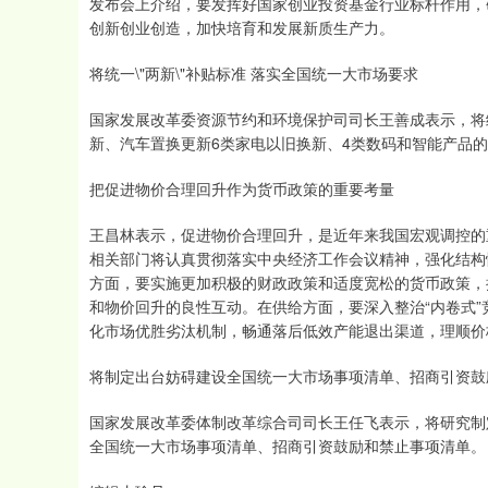
发布会上介绍，要发挥好国家创业投资基金行业标杆作用，
创新创业创造，加快培育和发展新质生产力。
将统一\"两新\"补贴标准 落实全国统一大市场要求
国家发展改革委资源节约和环境保护司司长王善成表示，将统
新、汽车置换更新6类家电以旧换新、4类数码和智能产品
把促进物价合理回升作为货币政策的重要考量
王昌林表示，促进物价合理回升，是近年来我国宏观调控的
相关部门将认真贯彻落实中央经济工作会议精神，强化结构
方面，要实施更加积极的财政政策和适度宽松的货币政策，
和物价回升的良性互动。在供给方面，要深入整治“内卷式
化市场优胜劣汰机制，畅通落后低效产能退出渠道，理顺价
将制定出台妨碍建设全国统一大市场事项清单、招商引资鼓
国家发展改革委体制改革综合司司长王任飞表示，将研究制
全国统一大市场事项清单、招商引资鼓励和禁止事项清单。