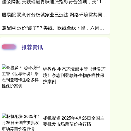
佳荣网配 美联储最青睐通胀指标符合预期，美11月PCE物价指数同比2.8%，消费支出稳健
股易配 恶意评分杨紫家业已违法 网络环境需共同维护
赚配网 运价“崩了”？美线、欧线全线下挫，六周反弹一夜回到解放前
推荐资讯
锦盈多 生态环境部主管《世界环
境》杂志刊登赣锋生物多样性保
护案例
杨帆配资 2025年4月26日全国主
要批发市场蒜苗价格行情