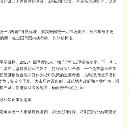
研究设立国家级并购基金，加强政府投资、基金布局规划等，促进
一\"两新\"补贴标准，落实全国统一大市场要求，对汽车报废更
的购新，在全国范围内执行统一的补贴标准。
重要目标。2025年四季度以来，物价运行出现积极变化。下一步，
性调控，坚持供需双向发力，打好政策组合拳，一个是在总量政策
把促进物价合理回升作为货币政策的重要考量，推动形成经济增长
”竞争，制定全国统一大市场建设条例，规范地方政府和企业行为，强
格关系，促进资源高效配置，确保安全稳定供应。
励和禁止事项清单
定全国统一大市场建设条例，加强法制保障。将制定出台妨碍建设