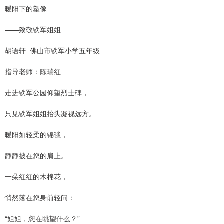
暖阳下的塑像
——致敬铁军姐姐
胡语轩 佛山市铁军小学五年级
指导老师：陈瑞红
走进铁军公园仰望烈士碑，
只见铁军姐姐抬头凝视远方。
暖阳如轻柔的锦毯，
静静披在您的肩上。
一朵红红的木棉花，
悄然落在您身前轻问：
“姐姐，您在眺望什么？”