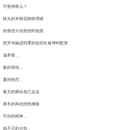
可曾摔疼么？
枝头的木棉花静静凋谢
依偎进大自然的怀抱里
把芳华融进四季的轮回长春博时配资
滋养着，
春的萌动，
夏的热烈，
春天的脚步虽已走远
寒冬的风也悄然拂面
可你的精神，
如不灭的火焰，