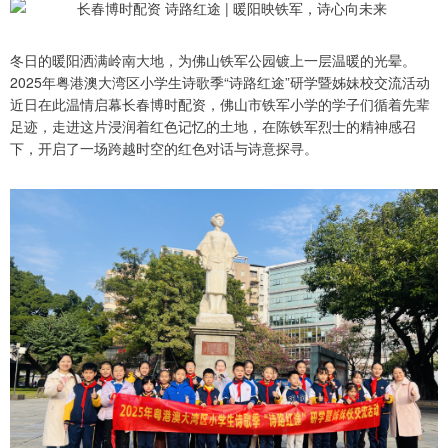
冬日的暖阳洒满岭南大地，为佛山铁军公园镀上一层温暖的光晕。
2025年粤港澳大湾区小学生诗歌季“诗路红途”研学暨姊妹校交流活动
近日在此温情启幕长春博时配资，佛山市铁军小学的学子们循着先辈
足迹，走进这片浸润着红色记忆的土地，在陈铁军烈士的精神感召
下，开启了一场跨越时空的红色对话与诗意探寻。