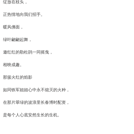
绽放在枝头，
正热情地向我们招手。
暖风佛面，
绿叶翩翩起舞，
邀红红的勒杜鹃一同摇曳，
相映成趣。
那簇火红的焰影
如同铁军姐姐心中永不熄灭的火种，
在那片翠绿的波浪里长春博时配资，
是每个人心底安然生长的生机。