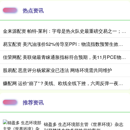
热点资讯
金来源配资 帕特-莱利：字母是热火队史最重磅交易之一；我们冲冠的底气更足了
易宝配资 美汽油涨价52%传导至PPI：物流指数预警生效，暂停燃油税只是止痛药？
佳荣网配 美联储最青睐通胀指标符合预期，美11月PCE物价指数同比2.8%，消费支出稳健
股易配 恶意评分杨紫家业已违法 网络环境需共同维护
赚配网 运价“崩了”？美线、欧线全线下挫，六周反弹一夜回到解放前
推荐资讯
锦盈多 生态环境部主管《世界环境》杂志