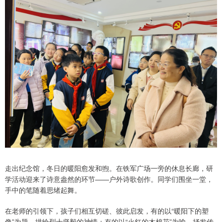
走出纪念馆，冬日的暖阳愈发和煦。在铁军广场一旁的休息长廊，研
学活动迎来了诗意盎然的环节——户外诗歌创作。同学们围坐一堂，
手中的笔随着思绪起舞。
在老师的引领下，孩子们相互切磋、彼此启发，有的以“暖阳下的塑
像”为题，描绘烈士坚毅的神情；有的以“火红的木棉花”为喻，抒发传