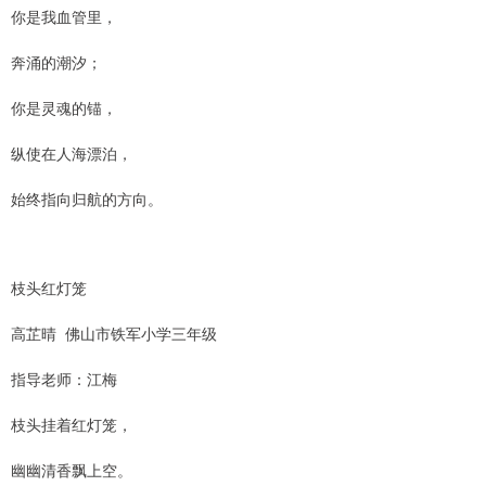
你是我血管里，
奔涌的潮汐；
你是灵魂的锚，
纵使在人海漂泊，
始终指向归航的方向。
枝头红灯笼
高芷晴 佛山市铁军小学三年级
指导老师：江梅
枝头挂着红灯笼，
幽幽清香飘上空。