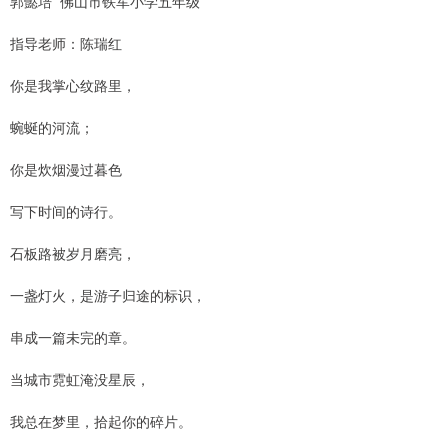
郭懿培 佛山市铁军小学五年级
指导老师：陈瑞红
你是我掌心纹路里，
蜿蜒的河流；
你是炊烟漫过暮色
写下时间的诗行。
石板路被岁月磨亮，
一盏灯火，是游子归途的标识，
串成一篇未完的章。
当城市霓虹淹没星辰，
我总在梦里，拾起你的碎片。