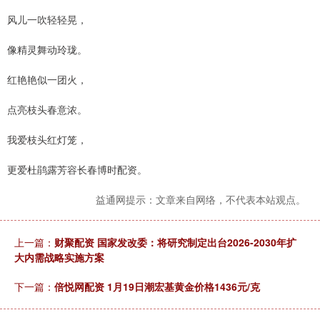
风儿一吹轻轻晃，
像精灵舞动玲珑。
红艳艳似一团火，
点亮枝头春意浓。
我爱枝头红灯笼，
更爱杜鹃露芳容长春博时配资。
益通网提示：文章来自网络，不代表本站观点。
上一篇：
财聚配资 国家发改委：将研究制定出台2026-2030年扩
大内需战略实施方案
下一篇：
倍悦网配资 1月19日潮宏基黄金价格1436元/克