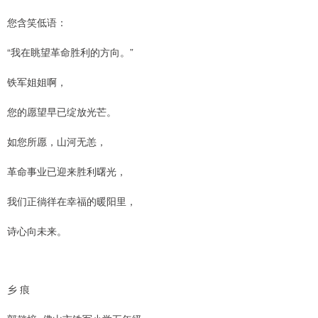
您含笑低语：
“我在眺望革命胜利的方向。”
铁军姐姐啊，
您的愿望早已绽放光芒。
如您所愿，山河无恙，
革命事业已迎来胜利曙光，
我们正徜徉在幸福的暖阳里，
诗心向未来。
乡 痕