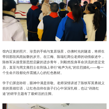
馆内泛黄的照片、珍贵的手稿与复原场景，仿佛时光的隧道，将师生
带回那段风雨如磐的岁月。在江梅、陈瑞红两位老师的动情叙述中，
陈铁军从接受新思想启蒙的进步青年，到毅然投身革命洪流的坚定党
员，直至与周文雍烈士在刑场上举行“枪声为礼”的壮烈婚礼——每一
个生命片段都化作震撼人心的红色教材。
学子们屏息聆听，眼神中满是崇敬。老师深情讲述了陈铁军英勇就义
前的英雄壮语，让红色信仰在孩子们心中深深扎根，也让“诗路红
途”的研学主题有了最鲜活的注脚。