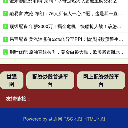
金来源配资 帕特-莱利：字母是热火队史最重磅交易之一；我们冲冠的底气更足了
1
融易富 杰伦-布朗：76人所有人一心冲冠，这是我一直向往的团队氛围
2
顶级配资 年薪3000万！掘金危机！快船抢人战！该怎么选择？
3
易宝配资 美汽油涨价52%传导至PPI：物流指数预警生效，暂停燃油税只是止痛药？
4
荆叶优配 原油直线拉升，黄金白银大跌，欧美股市跳水！中东再生变数：美国已拒绝伊朗就结束战争提出的书面方案
5
益通
配资炒股首选平
网上配资炒股平
网
台
台
友情链接：
Powered by
益通网
RSS地图
HTML地图