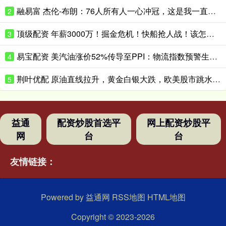
融易富 杰伦-布朗：76人所有人一心冲冠，这是我一直向往的团队氛围
2
顶级配资 年薪3000万！掘金危机！快船抢人战！该怎么选择？
3
易宝配资 美汽油涨价52%传导至PPI：物流指数预警生效，暂停燃油税只是止痛药？
4
荆叶优配 原油直线拉升，黄金白银大跌，欧美股市跳水！中东再生变数：美国已拒绝伊朗就结束战争提出的书面方案
5
益通
配资炒股首选平
网上配资炒股平
网
台
台
友情链接：
Powered by
益通网
RSS地图
HTML地图
Copyright
© 2023-2026