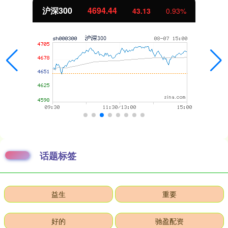
沪深300
4694.44
43.13
0.93%
话题标签
益生
重要
好的
驰盈配资