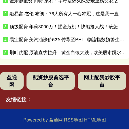
金来源配资 帕特-莱利：字母是热火队史最重磅交易之一；我们冲冠的底气更足了
1
融易富 杰伦-布朗：76人所有人一心冲冠，这是我一直向往的团队氛围
2
顶级配资 年薪3000万！掘金危机！快船抢人战！该怎么选择？
3
易宝配资 美汽油涨价52%传导至PPI：物流指数预警生效，暂停燃油税只是止痛药？
4
荆叶优配 原油直线拉升，黄金白银大跌，欧美股市跳水！中东再生变数：美国已拒绝伊朗就结束战争提出的书面方案
5
益通
配资炒股首选平
网上配资炒股平
网
台
台
友情链接：
Powered by
益通网
RSS地图
HTML地图