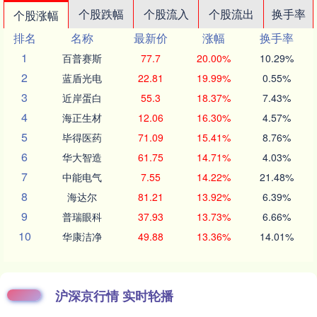
个股跌幅
个股流入
个股流出
换手率
个股涨幅
排名
名称
最新价
涨幅
换手率
1
百普赛斯
77.7
20.00%
10.29%
2
蓝盾光电
22.81
19.99%
0.55%
3
近岸蛋白
55.3
18.37%
7.43%
4
海正生材
12.06
16.30%
4.57%
5
毕得医药
71.09
15.41%
8.76%
6
华大智造
61.75
14.71%
4.03%
7
中能电气
7.55
14.22%
21.48%
8
海达尔
81.21
13.92%
6.39%
9
普瑞眼科
37.93
13.73%
6.66%
10
华康洁净
49.88
13.36%
14.01%
沪深京行情 实时轮播